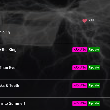
18
0.9.19
 the King!
ARK ASA
Update
Than Ever
ARK ASA
Update
cks & Teeth
ARK ASA
Update
 into Summer!
ARK ASA
Update