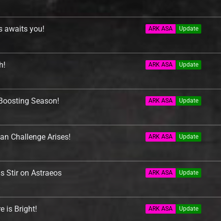
 awaits you!
ARK ASA
Update
h!
ARK ASA
Update
Boosting Season!
ARK ASA
Update
n Challenge Arises!
ARK ASA
Update
 Stir on Astraeos
ARK ASA
Update
 is Bright!
ARK ASA
Update