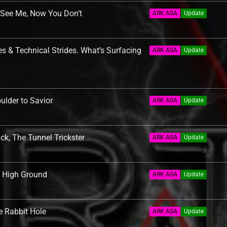
See Me, Now You Don’t
ARK ASA
Update
 & Technical Strides. What’s Surfacing
ARK ASA
Update
lder to Savior
ARK ASA
Update
k, The Tunnel Trickster
ARK ASA
Update
 High Ground
ARK ASA
Update
 Rabbit Hole
ARK ASA
Update