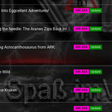
Into Eggcellent Adventures!
ARK ASA
Update
the Needle: The Araneo Zips Back In!
ARK ASA
Update
ng Acrocanthosaurus from ARK:
ARK ASA
Update
e Wild
ARK ASA
Update
he Kraken
ARK ASA
Update
!
ARK ASA
Update