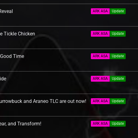
Reveal
ARK ASA
Update
e Tickle Chicken
ARK ASA
Update
 Good Time
ARK ASA
Update
ide
ARK ASA
Update
urrowbuck and Araneo TLC are out now!
ARK ASA
Update
ar, and Transform!
ARK ASA
Update