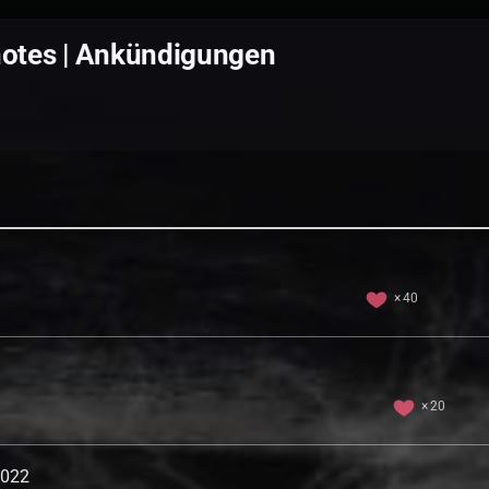
notes | Ankündigungen
40
20
2022