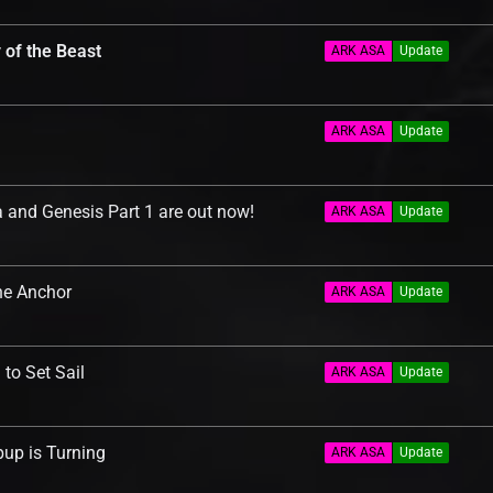
 of the Beast
ARK ASA
Update
ARK ASA
Update
 and Genesis Part 1 are out now!
ARK ASA
Update
he Anchor
ARK ASA
Update
to Set Sail
ARK ASA
Update
up is Turning
ARK ASA
Update