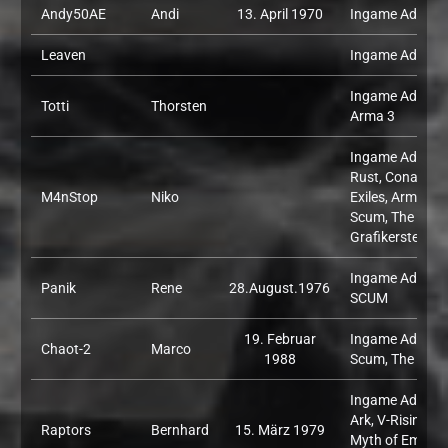
Andy50AE
Andi
13. April 1970
Ingame Admin: 
Leaven
Ingame Admin: 
Ingame Admin:
Totti
Thorsten
Arma 3
Ingame Admin:
Rust, Conan
M4nStop
Niko
Exiles, Arma 3,
Scum, The Front
Grafikerstellerfu
Ingame Admin:
Panik
Rene
28.August.1976
SCUM
19. Februar
Ingame Admin:
Chaot-2
Marco
1988
Scum, The Fron
Ingame Admin:
Ark, V-Rising,
Raptors
Bernhard
15. März 1979
Myth of Empires