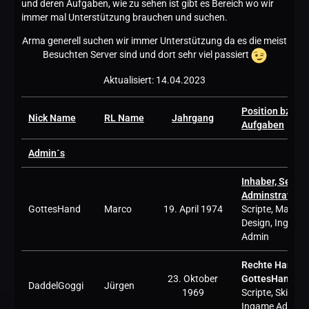
und deren Aufgaben, wie zu sehen ist gibt es Bereich wo wir
immer mal Unterstützung brauchen und suchen.
Arma generell suchen wir immer Unterstützung da es die meist
Besuchten Server sind und dort sehr viel passiert
Aktualisiert: 14.04.2023
Position bzw
Nick Name
RL Name
Jahrgang
Aufgaben
Admin´s
Inhaber, Server
Adminstrator
,
GottesHand
Marco
19. April 1974
Scripte, Map
Design, Ingame
Admin
Rechte Hand v
23. Oktober
GottesHand
,
DaddelGoggi
Jürgen
1969
Scripte, Skins,
Ingame Admin 