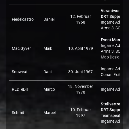
Verantwortlich 
12. Februar
DRT Supporter
,
Fiedelcastro
Daniel
1968
Ingame Admin:
Arma 3, SCUM
Event Manager
Ingame Admin:
Mac Gyver
Maik
10. April 1979
Arma 3, SCUM,
Map Design, Da
Ingame Admin:
Snowcat
Dani
30. Juni 1967
Conan Exiles
18. November
RED_eDiT
Marco
Ingame Admin: 
1978
Stellvertreter f
10. Februar
DRT Supporter
,
Schmit
Marcel
1997
Teamspeak,
Ingame Admin: 