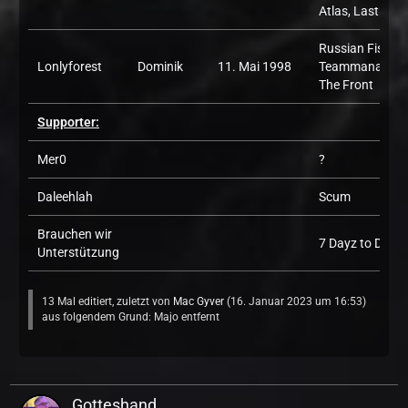
Atlas, Last Oasi
Russian Fishing
Lonlyforest
Dominik
11. Mai 1998
Teammanager,
The Front
Supporter:
Mer0
?
Daleehlah
Scum
Brauchen wir
7 Dayz to Die, A
Unterstützung
13 Mal editiert, zuletzt von
Mac Gyver
(
16. Januar 2023 um 16:53
)
aus folgendem Grund: Majo entfernt
Gotteshand