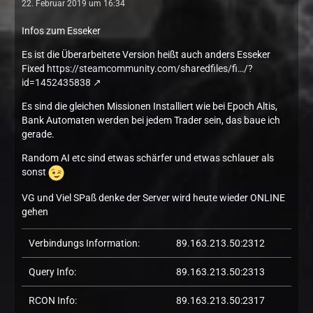
22. Februar 2019 um 16:34
Infos zum Esseker
Es ist die Überarbeitete Version heißt auch anders Esseker
Fixed
https://steamcommunity.com/sharedfiles/fi…/?
id=1452435838
Es sind die gleichen Missionen Installiert wie bei Epoch Altis,
Bank Automaten werden bei jedem Trader sein, das baue ich
gerade.
Random AI etc sind etwas schärfer und etwas schlauer als
sonst
VG und Viel SPaß denke der Server wird heute wieder ONLINE
gehen
Verbindungs Information:
89.163.213.50:2312
Query Info:
89.163.213.50:2313
RCON Info:
89.163.213.50:2317