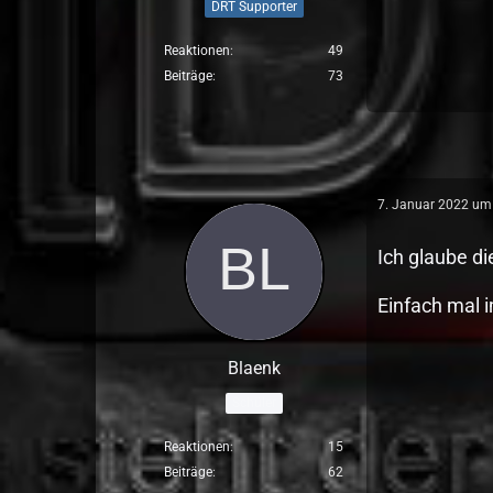
DRT Supporter
Reaktionen
49
Beiträge
73
7. Januar 2022 um
Ich glaube di
Einfach mal 
Blaenk
Schüler
Reaktionen
15
Beiträge
62