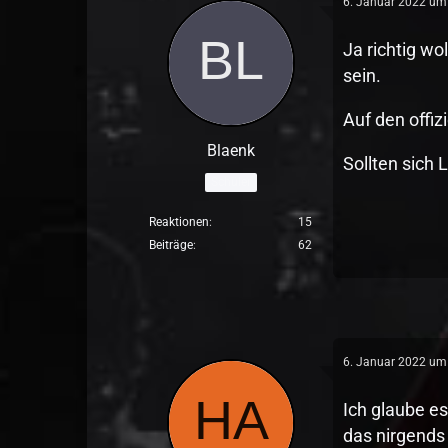
6. Januar 2022 um
Ja richtig wo
sein.
Auf den offi
Blaenk
Sollten sich 
Schüler
Reaktionen
15
Beiträge
62
6. Januar 2022 um
Ich glaube es
das nirgends