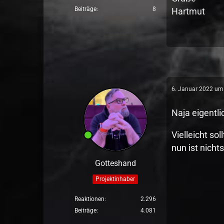
Beiträge
8
Hartmut
6. Januar 2022 um
Naja eigentli
Vielleicht so
nun ist nich
Gotteshand
Projektinhaber
Reaktionen
2.296
Beiträge
4.081