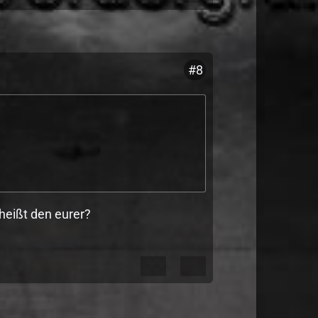
#8
 heißt den eurer?