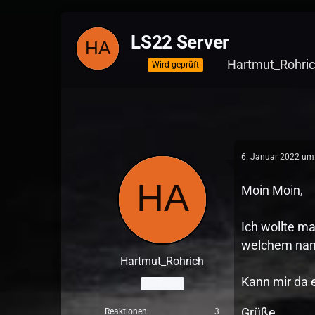
LS22 Server
Hartmut_Rohri
Wird geprüft
6. Januar 2022 um
Moin Moin,
Ich wollte m
welchem nam
Hartmut_Rohrich
Kann mir da e
Anfänger
Grüße
Reaktionen
3