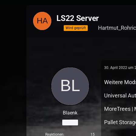
LS22 Server
Hartmut_Rohri
Wird geprüft
30. April 2022 um 
Weitere Mods
Universal Au
MoreTrees | 
Blaenk
Pallet Stora
Schüler
Reaktionen
15