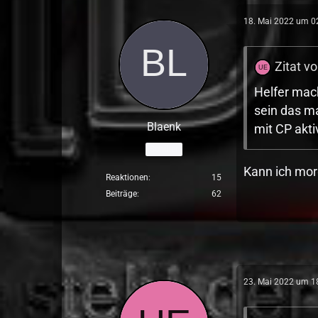
18. Mai 2022 um 0
Zitat 
Helfer mach
sein das ma
Blaenk
mit CP akt
Schüler
Kann ich mor
Reaktionen
15
Beiträge
62
23. Mai 2022 um 1