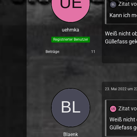
Zitat v
Kann ich m
uehmka
Weiß nicht o
Registrierter Benutzer
Güllefass ge
Beiträge
11
23. Mai 2022 um 2
Zitat 
Weiß nicht
Güllefass 
Blaenk