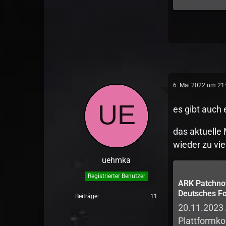
6. Mai 2022 um 21
es gibt auch 
das aktuelle 
wieder zu vie
uehmka
Registrierter Benutzer
ARK Patchno
Deutsches Fo
Beiträge
11
ARK Surviva
20.11.2023
Plattformko