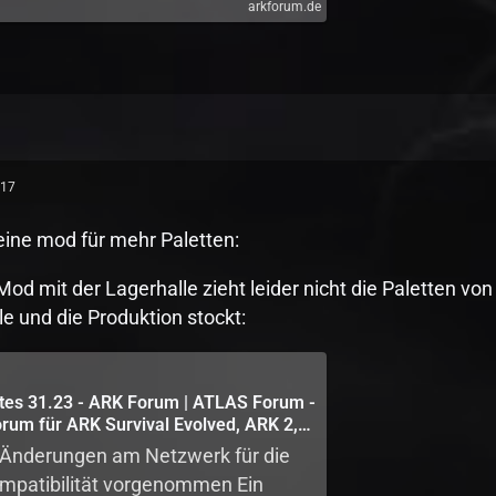
arkforum.de
:17
eine mod für mehr Paletten:
Mod mit der Lagerhalle zieht leider nicht die Paletten vo
le und die Produktion stockt:
tes 31.23 - ARK Forum | ATLAS Forum -
rum für ARK Survival Evolved, ARK 2,
l Ascended & ATLAS MMO
 Änderungen am Netzwerk für die
mpatibilität vorgenommen Ein