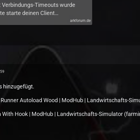
t Verbindungs-Timeouts wurde
te starte deinen Client…
arkforum.de
:59
 hinzugefügt.
r Runner Autoload Wood | ModHub | Landwirtschafts-Simu
 With Hook | ModHub | Landwirtschafts-Simulator (farmi