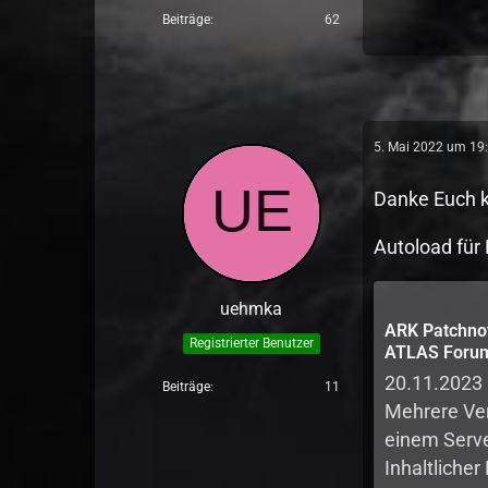
Beiträge
62
5. Mai 2022 um 19
Danke Euch kl
Autoload für
uehmka
ARK Patchnot
Registrierter Benutzer
ATLAS Forum 
Evolved, ARK
20.11.2023 
Beiträge
11
MMO
Mehrere Ver
einem Serve
Inhaltliche