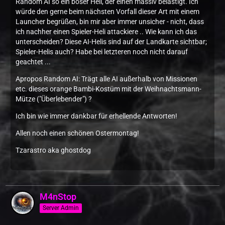
Random AI so ein böser Heli, der einen massiv belästigt. Ich
würde den gerne beim nächsten Vorfall dieser Art mit einem
Launcher begrüßen, bin mir aber immer unsicher - nicht, dass
ich nachher einen Spieler-Heli attackiere .. Wie kann ich das
unterscheiden? Diese AI-Helis sind auf der Landkarte sichtbar;
Spieler-Helis auch? Habe bei letzteren noch nicht darauf
geachtet ...
Apropos Random AI: Trägt alle AI außerhalb von Missionen
etc. dieses orange Bambi-Kostüm mit der Weihnachtsmann-
Mütze ("Überlebender") ?
Ich bin wie immer dankbar für erhellende Antworten!
Allen noch einen schönen Ostermontag!
Tzarastro aka ghostdog
M4nStop
Server Admin