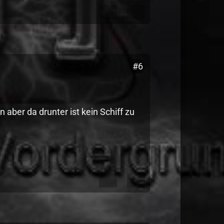
#6
aber da drunter ist kein Schiff zu