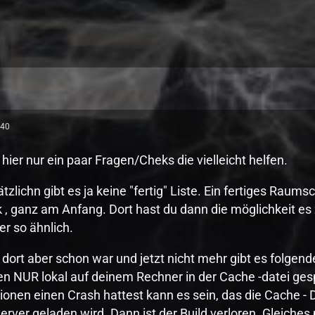
:40
 hier nur ein paar Fragen/Cheks die vielleicht helfen.
ätzlichn gibt es ja keine "fertig" Liste. Ein fertiges Raums
ek , ganz am Anfang. Dort hast du dann die möglichkeit e
r so ähnlich.
ort aber schon war und jetzt nicht mehr gibt es folgende
en NUR lokal auf deinem Rechner in der Cache -datei ge
ionen einen Crash hattest kann es sein, das die Cache - D
erver geladen wird. Dann ist der Build verloren. Gleiche