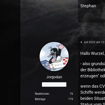
Stephan
4. Juli 2022 um 12
Hallo Wurzel,
- also grunds
der Biblioth
erzeugen" ode
Jorgodan
Fortgeschrittener
wenn das CV d
Schiffe werd
Reaktionen
76
beiden Situat
Beiträge
179
Status vom S