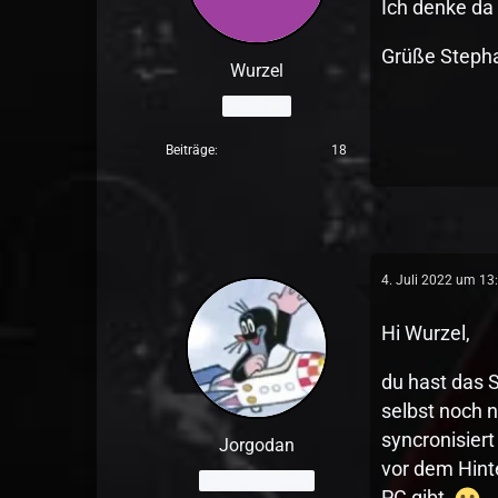
Ich denke da 
Grüße Steph
Wurzel
Anfänger
Beiträge
18
4. Juli 2022 um 13
Hi Wurzel,
du hast das S
selbst noch n
syncronisiert
Jorgodan
vor dem Hint
Fortgeschrittener
PC gibt.