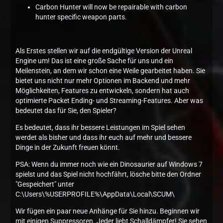
Carbon Hunter will now be repairable with carbon
hunter specific weapon parts.
Als Erstes stellen wir auf die endgültige Version der Unreal
Engine um! Das ist eine große Sache für uns und ein
Meilenstein, an dem wir schon eine Weile gearbeitet haben. Sie
bietet uns nicht nur mehr Optionen im Backend und mehr
Möglichkeiten, Features zu entwickeln, sondern hat auch
optimierte Packet Ending- und Streaming-Features. Aber was
bedeutet das für Sie, den Spieler?
Es bedeutet, dass ihr bessere Leistungen im Spiel sehen
werdet als bisher und dass ihr euch auf mehr und bessere
Dinge in der Zukunft freuen könnt.
PSA: Wenn du immer noch wie ein Dinosaurier auf Windows 7
spielst und das Spiel nicht hochfährt, lösche bitte den Ordner
"Gespeichert" unter
C:\Users\%USERPROFILE%\AppData\Local\SCUM\
Wir fügen ein paar neue Anhänge für Sie hinzu. Beginnen wir
mit einigen Suppressoren. Jeder liebt Schalldämpfer! Sie sehen