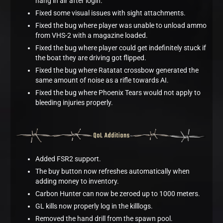
hang in air after login.
Fixed some visual issues with sight attachments.
Fixed the bug where player was unable to unload ammo
from VHS-2 with a magazine loaded.
Fixed the bug where player could get indefinitely stuck if
the boat they are driving got flipped.
Fixed the bug where Ratatat crossbow generated the
same amount of noise as a rifle towards AI.
Fixed the bug where Phoenix Tears would not apply to
bleeding injuries properly.
Added FSR2 support.
The buy button now refreshes automatically when
adding money to inventory.
Carbon Hunter can now be zeroed up to 1000 meters.
GL kills now properly log in the killlogs.
Removed the hand drill from the spawn pool.