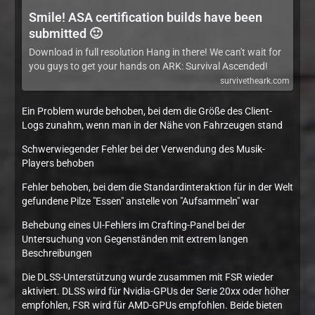
Smile! ASA certification builds have been
submitted 🙂
Download in full resolution Hang in there! We can't wait for
you guys to get your hands on ARK: Survival Ascended!
survivetheark.com
Ein Problem wurde behoben, bei dem die Größe des Client-
Logs zunahm, wenn man in der Nähe von Fahrzeugen stand
Schwerwiegender Fehler bei der Verwendung des Musik-
Players behoben
Fehler behoben, bei dem die Standardinteraktion für in der Welt
gefundene Pilze "Essen" anstelle von "Aufsammeln" war
Behebung eines UI-Fehlers im Crafting-Panel bei der
Untersuchung von Gegenständen mit extrem langen
Beschreibungen
Die DLSS-Unterstützung wurde zusammen mit FSR wieder
aktiviert. DLSS wird für Nvidia-GPUs der Serie 20xx oder höher
empfohlen, FSR wird für AMD-GPUs empfohlen. Beide bieten