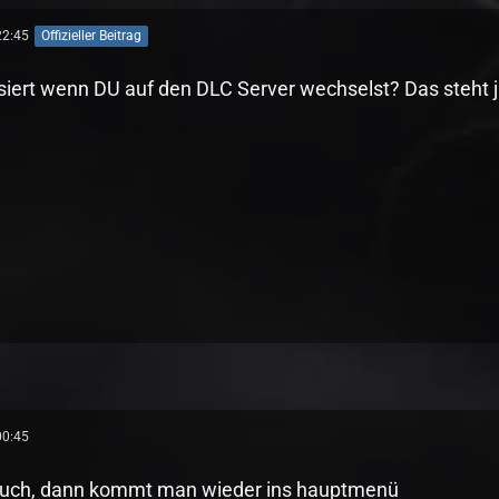
22:45
Offizieller Beitrag
iert wenn DU auf den DLC Server wechselst? Das steht j
00:45
 auch, dann kommt man wieder ins hauptmenü