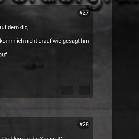
#27
auf dem dlc,
dlc komm ich nicht drauf wie gesagt hm
auf
#28
 Problem ist die Server ID.