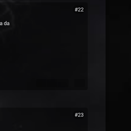
#22
a da
#23