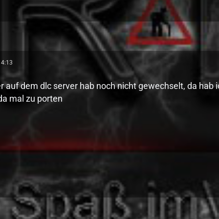
14:13
r auf dem dlc server hab noch nicht gewechselt, da hab 
da mal zu porten