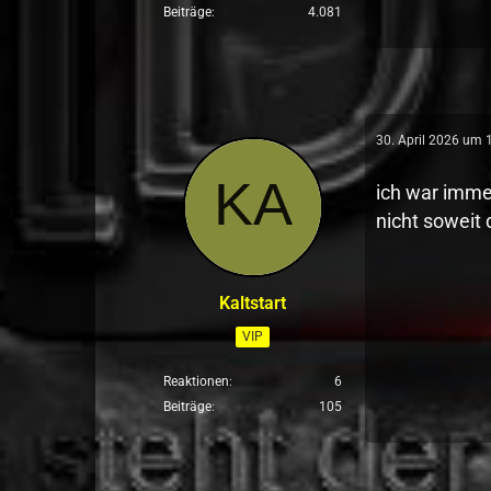
Beiträge
4.081
30. April 2026 um 
ich war imme
nicht soweit 
Kaltstart
VIP
Reaktionen
6
Beiträge
105