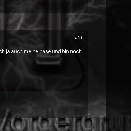
#26
ich ja auch meine base und bin noch