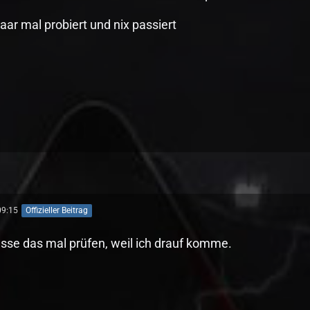
ar mal probiert und nix passiert
09:15
Offizieller Beitrag
se das mal prüfen, weil ich drauf komme.