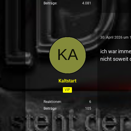
Beiträge
4.081
30. April 2026 um 
ich war imme
nicht soweit 
Kaltstart
VIP
Reaktionen
6
Beiträge
105