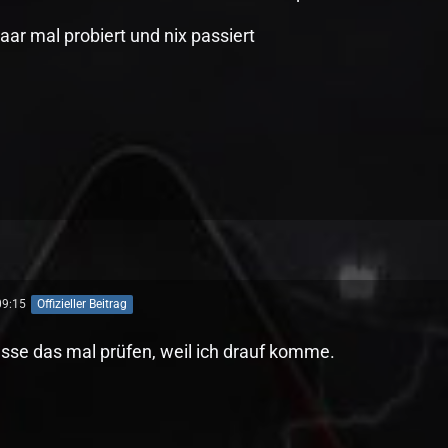
ar mal probiert und nix passiert
09:15
Offizieller Beitrag
se das mal prüfen, weil ich drauf komme.