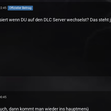
22:45
Offizieller Beitrag
iert wenn DU auf den DLC Server wechselst? Das steht j
00:45
 auch, dann kommt man wieder ins hauptmenü