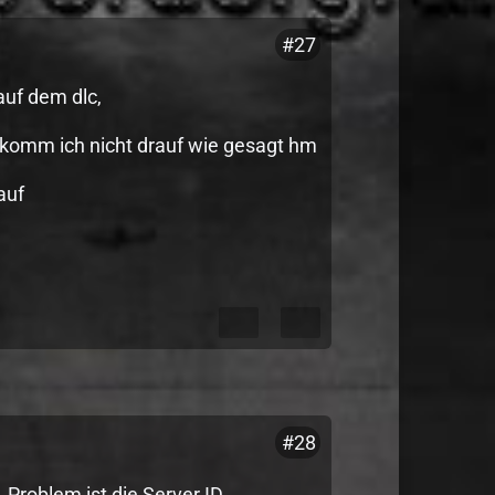
#27
auf dem dlc,
dlc komm ich nicht drauf wie gesagt hm
auf
#28
 Problem ist die Server ID.