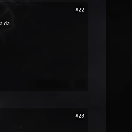
#22
a da
#23