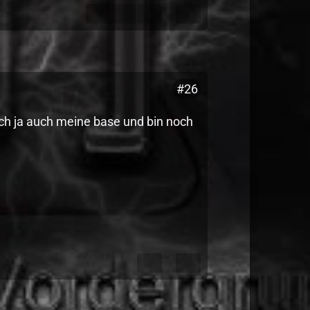
#26
ich ja auch meine base und bin noch