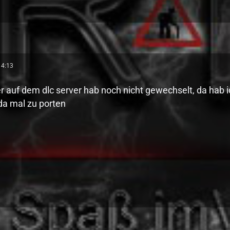
14:13
r auf dem dlc server hab noch nicht gewechselt, da hab 
da mal zu porten