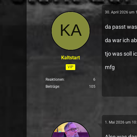
30. April 2026 um 
da passt was
da war ich ab
tjo was soll 
Kaltstart
mfg
VIP
Reaktionen
6
Beiträge
105
1. Mai 2026 um 10
Also was das 