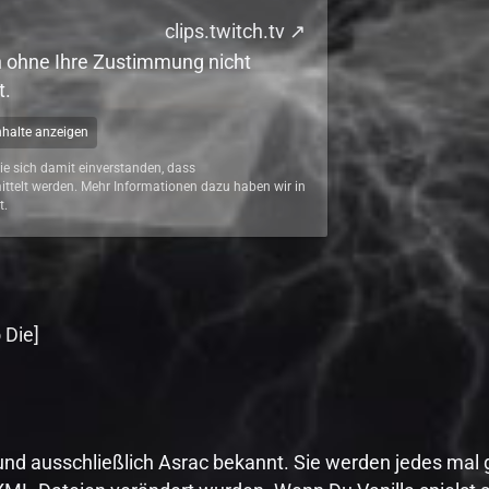
clips.twitch.tv
n ohne Ihre Zustimmung nicht
t.
Inhalte anzeigen
Sie sich damit einverstanden, dass
ttelt werden. Mehr Informationen dazu haben wir in
t.
 Die]
und ausschließlich Asrac bekannt. Sie werden jedes mal 