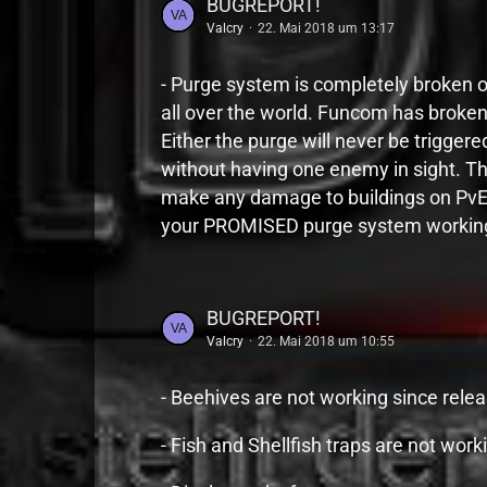
BUGREPORT!
Valcry
22. Mai 2018 um 13:17
- Purge system is completely broken o
all over the world. Funcom has broken
Either the purge will never be triggered
without having one enemy in sight. Th
make any damage to buildings on PvE-S
your PROMISED purge system workin
BUGREPORT!
Valcry
22. Mai 2018 um 10:55
- Beehives are not working since rele
- Fish and Shellfish traps are not wor