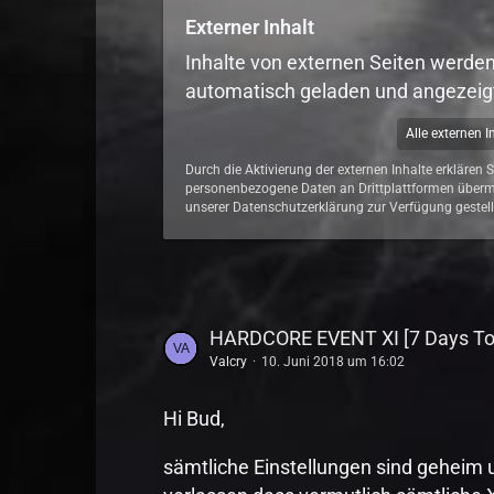
Externer Inhalt
Inhalte von externen Seiten werde
automatisch geladen und angezeig
Alle externen 
Durch die Aktivierung der externen Inhalte erklären 
personenbezogene Daten an Drittplattformen übermi
unserer Datenschutzerklärung zur Verfügung gestell
HARDCORE EVENT XI [7 Days To
Valcry
10. Juni 2018 um 16:02
Hi Bud,
sämtliche Einstellungen sind geheim 