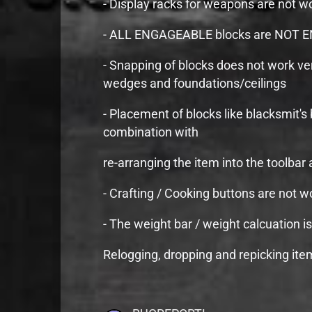
- Display racks for weapons are not w
- ALL ENGAGEABLE blocks are NOT ENGAG
- Snapping of blocks does not work ve
wedges and foundations/ceilings
- Placement of blocks like blacksmit's
combination with
re-arranging the item into the toolbar
- Crafting / Cooking buttons are not w
- The weight bar / weight calcuation i
Relogging, dropping and repicking ite