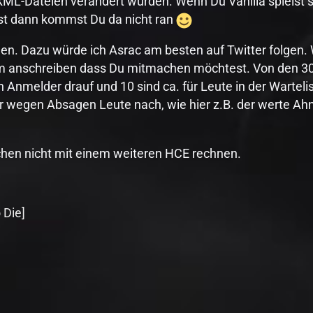
XML-Dateien verändert wurden. Wenn Du Vanilla spielst s
bst dann kommst Du da nicht ran
chen. Dazu würde ich Asrac am besten auf Twitter folgen
eam anschreiben dass Du mitmachen möchtest. Von den 30
n Anmelder drauf und 10 sind ca. für Leute in der Wartel
 wegen Absagen Leute nach, wie hier z.B. der werte Ahn
chen nicht mit einem weiteren HCE rechnen.
 Die]