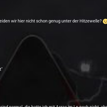
den wir hier nicht schon genug unter der Hitzewelle?
t"
sind normal. die hatte ich mit Asrac im Lp noch nicht, ab