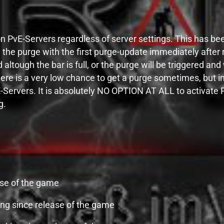
n PvE-Servers regardless of server settings. This has be
 the purge with the first purge-update immediately after
 altough the bar is full, or the purge will be triggered and
ere is a very low chance to get a purge sometimes, but in
ervers. It is absolutely NO OPTION AT ALL to activate P
g.
ase of the game
king since release of the game