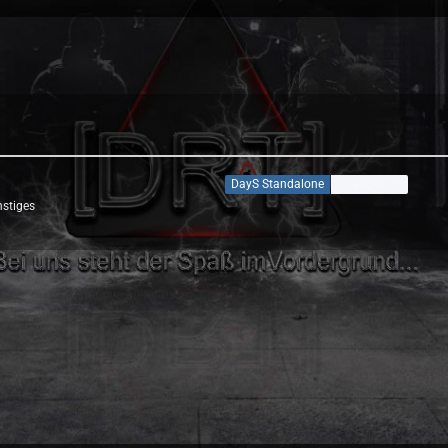
DayS Standalone
Changelogs
stiges