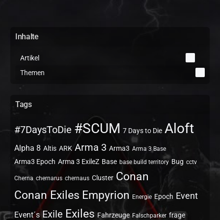
Inhalte
Artikel
0
Themen
2
Tags
#SCUM
Aloft
#7DaysToDie
7 Days to Die
Arma 3
Alpha 8
Altis
ARK
Arma3
Arma 3 Base
Arma3 Epoch
Arma 3 ExileZ
Base
Bug
base build territory
cctv
Conan
Cluster
Cherna
chernarus
chernaus
Conan Exiles
Empyrion
Event
Epoch
Energie
Exiles
Exile
Event´s
Fahrzeuge
frage
Falschparker