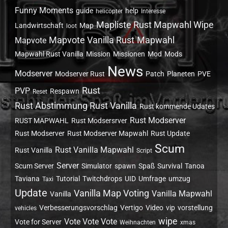
Funny Moments
guide
help
helicopter
Interesse
Mapliste Rust Mapwahl Wipe
Landwirtschaft
Map
loot
Mapvote Vanilla Rust
Mapwahl
Mapvote
Mapwahl Rust Vanilla
Mission
Missionen
Mod
Mods
News
Modserver
Modserver Rust
Patch
Planeten
PVE
Rust
PVP
Respawn
Reset
Rust Abstimmung Rust Vanilla
Rust kommende Udates
Rust Modserver
RUST MAPWAHL
Rust Modsersrver
Rust Modserver
Rust Modserver Mapwahl
Rust Update
Scum
Rust Vanilla Mapwahl
Rust Vanilla
Script
Server
Scum Server
Simulator
spawn
Spaß
Survival
Tanoa
Taviana
Tutorial
Twitchdrops
UID
Umfrage
umzug
Taxi
Update
Vanilla Map Voting
Vanilla Mapwahl
Vanilla
Verbesserungsvorschlag
Vertigo
Video
vip
vorstellung
vehicles
wipe
Vote Vote Vote
Vote for Server
Weihnachten
xmas