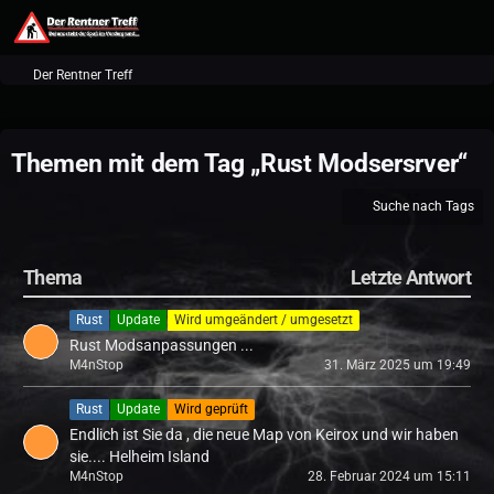
Der Rentner Treff
Themen mit dem Tag „Rust Modsersrver“
Suche nach Tags
Thema
Letzte Antwort
Rust
Update
Wird umgeändert / umgesetzt
Rust Modsanpassungen ...
M4nStop
31. März 2025 um 19:49
Rust
Update
Wird geprüft
Endlich ist Sie da , die neue Map von Keirox und wir haben
sie.... Helheim Island
M4nStop
28. Februar 2024 um 15:11