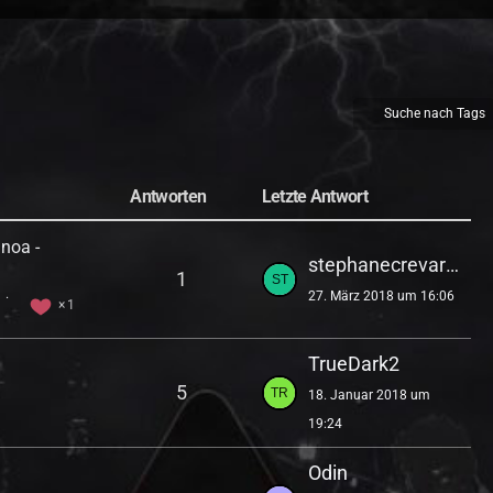
Suche nach Tags
Antworten
Letzte Antwort
noa -
stephanecrevards
1
27. März 2018 um 16:06
4
1
TrueDark2
5
18. Januar 2018 um
19:24
Odin