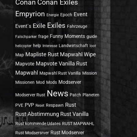
Conan
Conan Exiles
Empyrion
Event
Epoch
Energie
Exiles
Exile
Event´s
Fahrzeuge
Funny Moments
frage
guide
Falschparker
help
Landwirtschaft
helicopter
Interesse
loot
Mapliste Rust Mapwahl Wipe
Map
Mapvote Vanilla Rust
Mapvote
Mapwahl
Mapwahl Rust Vanilla
Mission
Modserver
Missionen
Mod
Mods
News
Modserver Rust
Patch
Planeten
Rust
PVP
PVE
Respawn
Reset
Rust Abstimmung Rust Vanilla
Rust kommende Udates
RUST MAPWAHL
Rust Modserver
Rust Modsersrver