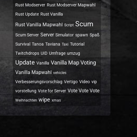
Rust Modserver
Rust Modserver Mapwahl
Rust Update
Rust Vanilla
Scum
Rust Vanilla Mapwahl
Script
Server
Scum Server
Simulator
spawn
Spaß
Survival
Tanoa
Taviana
Tutorial
Taxi
Twitchdrops
UID
Umfrage
umzug
Update
Vanilla Map Voting
Vanilla
Vanilla Mapwahl
vehicles
Verbesserungsvorschlag
Vertigo
Video
vip
Vote Vote Vote
vorstellung
Vote for Server
wipe
Weihnachten
xmas