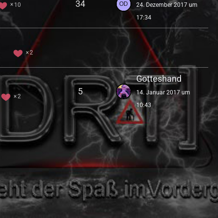
34
10
24. Dezember 2017 um
17:34
2
Gotteshand
5
14. Januar 2017 um
2
10:43