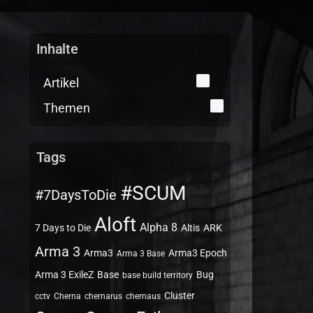
Inhalte
Artikel
0
Themen
5
Tags
#SCUM
#7DaysToDie
Aloft
Alpha 8
7 Days to Die
Altis
ARK
Arma 3
Arma3
Arma3 Epoch
Arma 3 Base
Arma 3 ExileZ
Base
Bug
base build territory
Cluster
cctv
Cherna
chernarus
chernaus