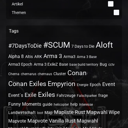
Artikel
0
Themen
1
Tags
#SCUM
Aloft
#7DaysToDie
7 Days to Die
Arma 3
Alpha 8
Altis
ARK
Arma3
Arma 3 Base
Arma3 Epoch
Arma 3 ExileZ
Base
Bug
base build territory
cctv
Conan
Cluster
Cherna
chernarus
chernaus
Conan Exiles
Empyrion
Event
Epoch
Energie
Exiles
Exile
Event´s
Fahrzeuge
frage
Falschparker
Funny Moments
guide
help
helicopter
Interesse
Mapliste Rust Mapwahl Wipe
Landwirtschaft
Map
loot
Mapvote Vanilla Rust
Mapwahl
Mapvote