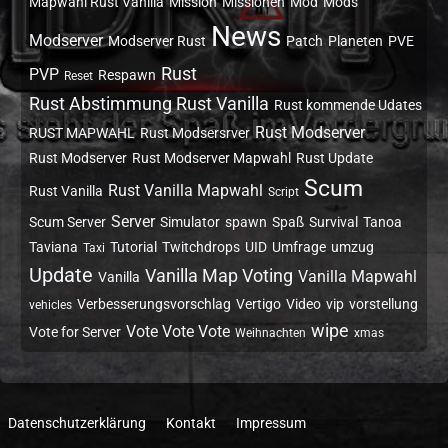
Mapwahl Rust Vanilla
Mission
Missionen
Mod
Mods
News
Modserver
Modserver Rust
Patch
Planeten
PVE
Rust
PVP
Respawn
Reset
Rust Abstimmung Rust Vanilla
Rust kommende Udates
Rust Modserver
RUST MAPWAHL
Rust Modsersrver
Rust Modserver
Rust Modserver Mapwahl
Rust Update
Scum
Rust Vanilla Mapwahl
Rust Vanilla
Script
Server
Scum Server
Simulator
spawn
Spaß
Survival
Tanoa
Taviana
Tutorial
Twitchdrops
UID
Umfrage
umzug
Taxi
Update
Vanilla Map Voting
Vanilla Mapwahl
Vanilla
Verbesserungsvorschlag
Vertigo
Video
vip
vorstellung
vehicles
wipe
Vote Vote Vote
Vote for Server
Weihnachten
xmas
Datenschutzerklärung
Kontakt
Impressum