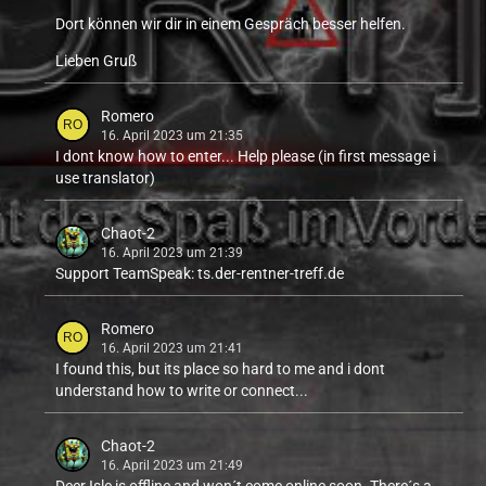
Dort können wir dir in einem Gespräch besser helfen.
Lieben Gruß
Romero
16. April 2023 um 21:35
I dont know how to enter... Help please (in first message i
use translator)
Chaot-2
16. April 2023 um 21:39
Support TeamSpeak: ts.der-rentner-treff.de
Romero
16. April 2023 um 21:41
I found this, but its place so hard to me and i dont
understand how to write or connect...
Chaot-2
16. April 2023 um 21:49
Deer Isle is offline and won´t come online soon. There´s a