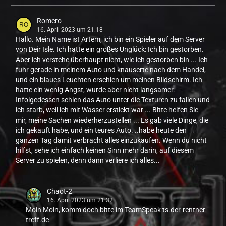
Romero
16. April 2023 um 21:18
Hallo. Mein Name ist Artem, ich bin ein Spieler auf dem Server
von Deir Isle. Ich hatte ein großes Unglück: Ich bin gestorben.
Aber ich verstehe überhaupt nicht, wie ich gestorben bin ... Ich
fuhr gerade in meinem Auto und knauserte nach dem Handel,
und ein blaues Leuchten erschien um meinen Bildschirm. Ich
hatte ein wenig Angst, wurde aber nicht langsamer.
Infolgedessen schien das Auto unter die Texturen zu fallen und
ich starb, weil ich mit Wasser erstickt war ... Bitte helfen Sie
mir, meine Sachen wiederherzustellen ... Es gab viele Dinge, die
ich gekauft habe, und ein teures Auto. ..habe heute den
ganzen Tag damit verbracht alles einzukaufen. Wenn du nicht
hilfst, sehe ich einfach keinen Sinn mehr darin, auf diesem
Server zu spielen, denn dann verliere ich alles...
Chaot-2
16. April 2023 um 21:32
Moin Moin, komm doch bitte im TeamSpeak ts.der-rentner-
treff.de