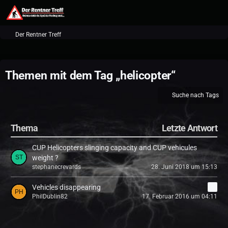
Der Rentner Treff
Themen mit dem Tag „helicopter“
Suche nach Tags
Thema
Letzte Antwort
CUP Helicopters slinging capacity and CUP vehicules
weight ?
stephanecrevards
28. Juni 2018 um 15:13
Vehicles disappearing
6
PhilDublin82
17. Februar 2016 um 04:11