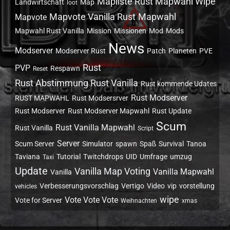
Mapliste Rust Mapwahl Wipe
Landwirtschaft
Map
loot
Mapvote Vanilla Rust
Mapwahl
Mapvote
Mapwahl Rust Vanilla
Mission
Missionen
Mod
Mods
News
Modserver
Modserver Rust
Patch
Planeten
PVE
Rust
PVP
Respawn
Reset
Rust Abstimmung Rust Vanilla
Rust kommende Udates
Rust Modserver
RUST MAPWAHL
Rust Modsersrver
Rust Modserver
Rust Modserver Mapwahl
Rust Update
Scum
Rust Vanilla Mapwahl
Rust Vanilla
Script
Server
Scum Server
Simulator
spawn
Spaß
Survival
Tanoa
Taviana
Tutorial
Twitchdrops
UID
Umfrage
umzug
Taxi
Update
Vanilla Map Voting
Vanilla Mapwahl
Vanilla
Verbesserungsvorschlag
Vertigo
Video
vip
vorstellung
vehicles
wipe
Vote Vote Vote
Vote for Server
Weihnachten
xmas