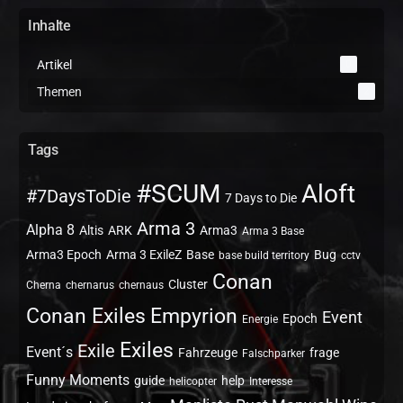
Inhalte
Artikel
0
Themen
2
Tags
#SCUM
Aloft
#7DaysToDie
7 Days to Die
Arma 3
Alpha 8
Altis
ARK
Arma3
Arma 3 Base
Arma3 Epoch
Arma 3 ExileZ
Base
Bug
base build territory
cctv
Conan
Cluster
Cherna
chernarus
chernaus
Conan Exiles
Empyrion
Event
Epoch
Energie
Exiles
Exile
Event´s
Fahrzeuge
frage
Falschparker
Funny Moments
guide
help
helicopter
Interesse