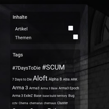
Inhalte
Artikel
0
Themen
2
Tags
#SCUM
#7DaysToDie
Aloft
Alpha 8
7 Days to Die
Altis
ARK
Arma 3
Arma3
Arma3 Epoch
Arma 3 Base
Arma 3 ExileZ
Base
Bug
base build territory
Cluster
cctv
Cherna
chernarus
chernaus