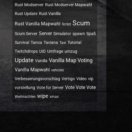
Rust Modserver
Rust Modserver Mapwahl
Rust Update
Rust Vanilla
Scum
Rust Vanilla Mapwahl
Script
Server
Scum Server
Simulator
spawn
Spaß
Survival
Tanoa
Taviana
Tutorial
Taxi
Twitchdrops
UID
Umfrage
umzug
Update
Vanilla Map Voting
Vanilla
Vanilla Mapwahl
vehicles
Verbesserungsvorschlag
Vertigo
Video
vip
Vote Vote Vote
vorstellung
Vote for Server
wipe
Weihnachten
xmas