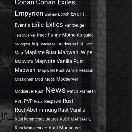
Conan
Conan Exiles
Empyrion
Event
Epoch
Energie
Exiles
Exile
Event´s
Fahrzeuge
Funny Moments
frage
guide
Falschparker
help
Landwirtschaft
helicopter
Interesse
loot
Mapliste Rust Mapwahl Wipe
Map
Mapvote Vanilla Rust
Mapvote
Mapwahl
Mapwahl Rust Vanilla
Mission
Modserver
Missionen
Mod
Mods
News
Modserver Rust
Patch
Planeten
Rust
PVP
PVE
Respawn
Reset
Rust Abstimmung Rust Vanilla
Rust kommende Udates
RUST MAPWAHL
Rust Modserver
Rust Modsersrver