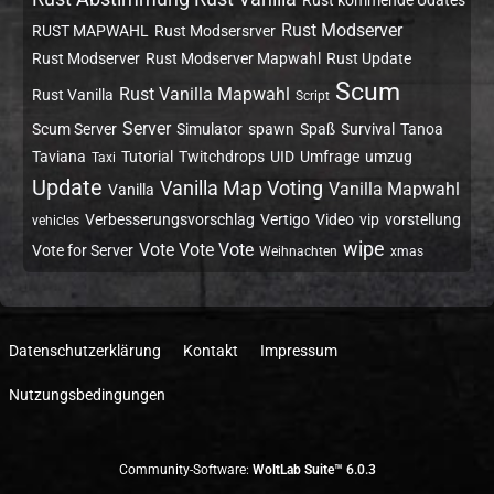
Rust kommende Udates
Rust Modserver
RUST MAPWAHL
Rust Modsersrver
Rust Modserver
Rust Modserver Mapwahl
Rust Update
Scum
Rust Vanilla Mapwahl
Rust Vanilla
Script
Server
Scum Server
Simulator
spawn
Spaß
Survival
Tanoa
Taviana
Tutorial
Twitchdrops
UID
Umfrage
umzug
Taxi
Update
Vanilla Map Voting
Vanilla Mapwahl
Vanilla
Verbesserungsvorschlag
Vertigo
Video
vip
vorstellung
vehicles
wipe
Vote Vote Vote
Vote for Server
Weihnachten
xmas
Datenschutzerklärung
Kontakt
Impressum
Nutzungsbedingungen
Community-Software:
WoltLab Suite™ 6.0.3