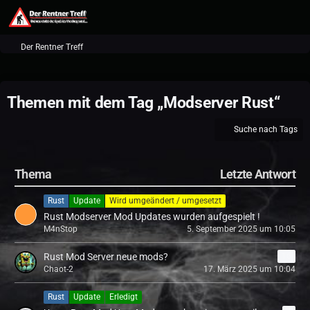
Der Rentner Treff
Themen mit dem Tag „Modserver Rust“
Suche nach Tags
Thema
Letzte Antwort
Rust
Update
Wird umgeändert / umgesetzt
Rust Modserver Mod Updates wurden aufgespielt !
M4nStop
5. September 2025 um 10:05
Rust Mod Server neue mods?
16
Chaot-2
17. März 2025 um 10:04
Rust
Update
Erledigt