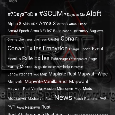
Tags
#SCUM
Aloft
#7DaysToDie
7 Days to Die
Arma 3
Alpha 8
Altis
ARK
Arma3
Arma 3 Base
Arma3 Epoch
Arma 3 ExileZ
Base
Bug
base build territory
cctv
Conan
Cluster
Cherna
chernarus
chernaus
Conan Exiles
Empyrion
Event
Epoch
Energie
Exiles
Exile
Event´s
Fahrzeuge
frage
Falschparker
Funny Moments
guide
help
helicopter
Interesse
Mapliste Rust Mapwahl Wipe
Landwirtschaft
Map
loot
Mapvote Vanilla Rust
Mapwahl
Mapvote
Mapwahl Rust Vanilla
Mission
Missionen
Mod
Mods
News
Modserver
Modserver Rust
Patch
Planeten
PVE
Rust
PVP
Respawn
Reset
Rust Abstimmung Rust Vanilla