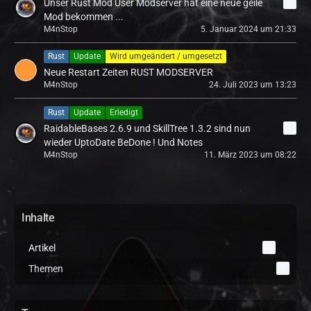
Unser Rust Mod User Modserver hat eine neue geile
4
Mod bekommen ...
M4nStop
5. Januar 2024 um 21:33
Rust
Update
Wird umgeändert / umgesetzt
Neue Restart Zeiten RUST MODSERVER
M4nStop
24. Juli 2023 um 13:23
Rust
Update
Erledigt
RaidableBases 2.6.9​ und SkillTree 1.3.2​ sind nun
1
wieder UptoDate BeDone ! Und Notes
M4nStop
11. März 2023 um 08:22
Inhalte
Artikel
0
Themen
5