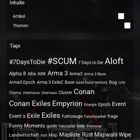
Inhalte
Artikel
0
Themen
2
Tags
#SCUM
Aloft
#7DaysToDie
7 Days to Die
Arma 3
Alpha 8
Altis
ARK
Arma3
Arma 3 Base
Arma3 Epoch
Arma 3 ExileZ
Base
Bug
base build territory
cctv
Conan
Cluster
Cherna
chernarus
chernaus
Conan Exiles
Empyrion
Event
Epoch
Energie
Exiles
Exile
Event´s
Fahrzeuge
frage
Falschparker
Funny Moments
guide
help
helicopter
Interesse
Mapliste Rust Mapwahl Wipe
Landwirtschaft
Map
loot