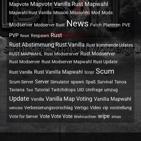
Mapvote Vanilla Rust
Mapwahl
Mapvote
Mapwahl Rust Vanilla
Mission
Missionen
Mod
Mods
News
Modserver
Modserver Rust
Patch
Planeten
PVE
Rust
PVP
Respawn
Reset
Rust Abstimmung Rust Vanilla
Rust kommende Udates
Rust Modserver
RUST MAPWAHL
Rust Modsersrver
Rust Modserver
Rust Modserver Mapwahl
Rust Update
Scum
Rust Vanilla Mapwahl
Rust Vanilla
Script
Server
Scum Server
Simulator
spawn
Spaß
Survival
Tanoa
Taviana
Tutorial
Twitchdrops
UID
Umfrage
umzug
Taxi
Update
Vanilla Map Voting
Vanilla Mapwahl
Vanilla
Verbesserungsvorschlag
Vertigo
Video
vip
vorstellung
vehicles
wipe
Vote Vote Vote
Vote for Server
Weihnachten
xmas