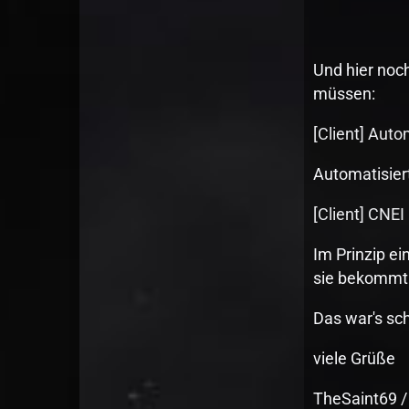
Und hier noch
müssen:
[Client] Aut
Automatisiert
[Client] CNEI
Im Prinzip ei
sie bekommt 
Das war's sc
viele Grüße
TheSaint69 /