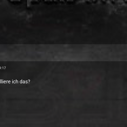
9:17
lliere ich das?