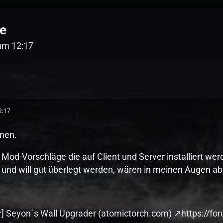
ge
 um 12:17
2:17
men.
e Mod-Vorschläge die auf Client und Server installiert w
 und will gut überlegt werden, wären in meinen Augen abe
r] Seyon´s Wall Upgrader (atomictorch.com)
https://f