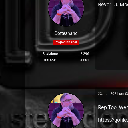
Bevor Du Mod
Gotteshand
Projektinhaber
Reaktionen
2.296
Beiträge
4.081
23. Juli 2021 um 0
Rep Tool Wer
https://gofil