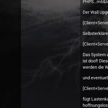
PHPS…m6&to
Der Wall Upg
[Client+Serve
Selbsterklär
[Client+Serv
Das System a
ist doof! Die
werden die W
und eventuel
[Client+Serv
fügt Lastenk
hoffnungslos 