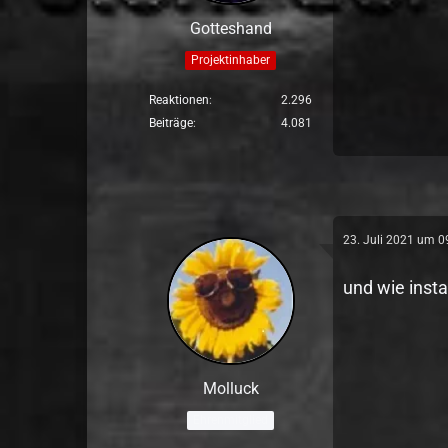
Gotteshand
Projektinhaber
Reaktionen
2.296
Beiträge
4.081
23. Juli 2021 um 0
und wie insta
Molluck
Ehrenmitglied