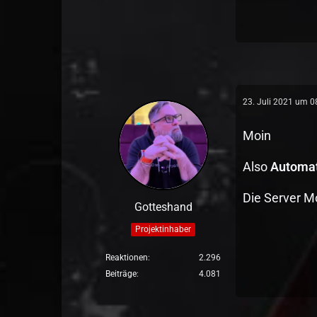
23. Juli 2021 um 0
Moin
Also
Automato
Die Server M
Gotteshand
Projektinhaber
Reaktionen
2.296
Beiträge
4.081