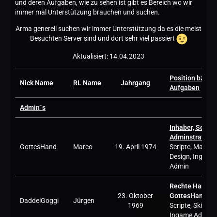
und deren Aufgaben, wie zu sehen ist gibt es Bereich wo wir
immer mal Unterstützung brauchen und suchen.
Arma generell suchen wir immer Unterstützung da es die meist
Besuchten Server sind und dort sehr viel passiert
Aktualisiert: 14.04.2023
Position bzw
Nick Name
RL Name
Jahrgang
Aufgaben
Admin´s
Inhaber, Server
Adminstrator
,
GottesHand
Marco
19. April 1974
Scripte, Map
Design, Ingame
Admin
Rechte Hand v
23. Oktober
GottesHand
,
DaddelGoggi
Jürgen
1969
Scripte, Skins,
Ingame Admin 