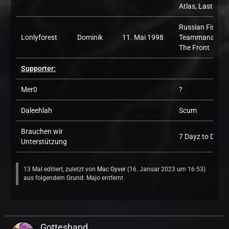
Atlas, Last Oasi
Russian Fishing
Lonlyforest
Dominik
11. Mai 1998
Teammanager,
The Front
Supporter:
Mer0
?
Daleehlah
Scum
Brauchen wir
7 Dayz to Die, A
Unterstützung
13 Mal editiert, zuletzt von
Mac Gyver
(
16. Januar 2023 um 16:53
)
aus folgendem Grund: Majo entfernt
Gotteshand