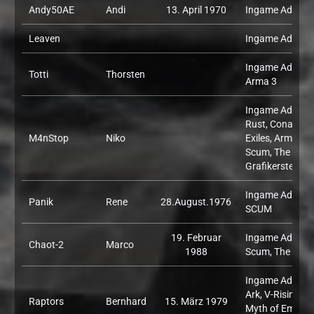
Andy50AE
Andi
13. April 1970
Ingame Admin: 
Leaven
Ingame Admin: 
Ingame Admin:
Totti
Thorsten
Arma 3
Ingame Admin:
Rust, Conan
M4nStop
Niko
Exiles, Arma 3,
Scum, The Front
Grafikerstellerfu
Ingame Admin:
Panik
Rene
28.August.1976
SCUM
19. Februar
Ingame Admin:
Chaot-2
Marco
1988
Scum, The Fron
Ingame Admin:
Ark, V-Rising,
Raptors
Bernhard
15. März 1979
Myth of Empires