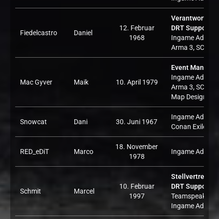
Verantwortlich 
12. Februar
DRT Supporter
,
Fiedelcastro
Daniel
1968
Ingame Admin:
Arma 3, SCUM
Event Manager
Ingame Admin:
Mac Gyver
Maik
10. April 1979
Arma 3, SCUM,
Map Design, Da
Ingame Admin:
Snowcat
Dani
30. Juni 1967
Conan Exiles
18. November
RED_eDiT
Marco
Ingame Admin: 
1978
Stellvertreter f
10. Februar
DRT Supporter
,
Schmit
Marcel
1997
Teamspeak,
Ingame Admin: 